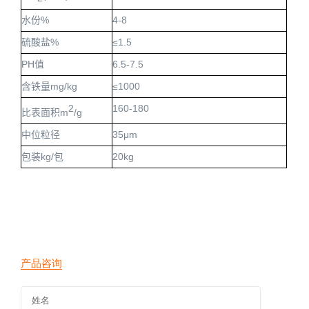
水份
%
4-8
硫酸盐
%
≤
1.5
PH
值
6.5-7.5
含铁量
mg/kg
≤
1000
2
160-180
比表面积
m
/g
中位粒径
35
μ
m
包装
kg/
包
20kg