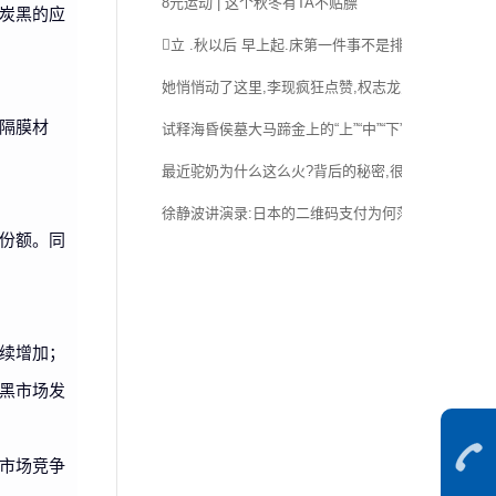
8元运动 | 这个秋冬有TA不贴膘
炭黑的应
立 .秋以后 早上起.床第一件事不是排. 便,也不是喝水
她悄悄动了这里,李现疯狂点赞,权志龙宠她上天!
隔膜材
试释海昏侯墓大马蹄金上的“上”“中”“下”
最近驼奶为什么这么火?背后的秘密,很多人不知道
徐静波讲演录:日本的二维码支付为何落后中国
份额。同
续增加；
黑市场发
市场竞争