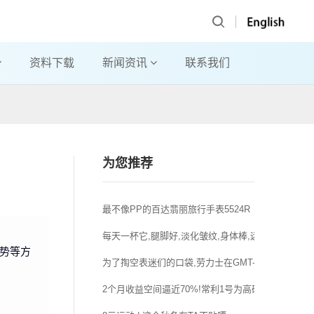
资料下载
新闻资讯
联系我们
为您推荐
最不像PP的百达翡丽旅行手表5524R
每天一杯它,腿脚好,淡化皱纹,身体棒,远离体虚,中老
势等方
为了掏空表迷们的口袋,劳力士在GMT-Master的
2个月收益空间逼近70%!常利1号为高确定性低风险代