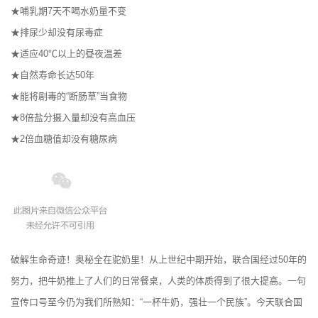
★哺乳期7天不喝水奶量不变
★排尿少却没有尿毒症
★适应40℃以上的昼夜温差
★自然寿命长达50年
★能将剧毒的“断肠草”当食物
★8倍盐分摄入量却没有高血压
★2倍血糖值却没有糖尿病
破解生命奇迹！奥秘全在驼奶里！从上世纪中期开始，联合国经过50年的
努力，把牛奶推上了人们的日常餐桌，人类的体质得到了很大提高。一句
宣传口号至今仍为我们所熟知：“一杯牛奶，强壮一个民族”。今天联合国