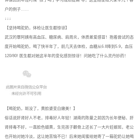
户的例子……
↓↓↓
【坚持喝驼奶，体检让医生都惊讶】
武汉的覃阿姨有高血压、糖尿病、肩周炎，体质差爱感冒！抱着尝试的态
度开始喝驼奶，喝了快半年了，前几天去体检，血糖从6.8降到5.9，血压
120/80! 医生都对她这半年的变化感到惊讶！问她吃了什么灵丹妙药！
【喝驼奶，斑没了，黄脸婆变白嫩美！】
俗话说肝肾好人不老，排毒好人年轻！湖南的陈曼之前因为长年便秘、肝
肾排毒不好，一直脸色蜡黄，生完孩子颧骨上还长了一大片妊娠斑，老公
也开始对她冷淡，这让她苦恼不已！后来她闺蜜给她寄了一箱驼奶让她喝