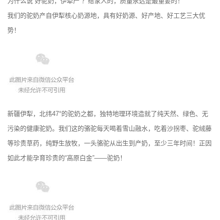
为什么说“好驼奶，伊犁产”？给家人的，质量永远是最重要的！
我们的驼奶产自伊犁核心奶源地，具有好奶源、好产地、好工艺三大优
势！
新疆伊犁，北纬47°的驼奶之都，独特地理环境造就了纯天然、绿色、无
污染的健康驼奶。我们这的骆驼每天喝着雪山融水，吃着沙拐枣、驼绒藤
等珍贵草药，纯野生放牧，一头骆驼从出生到产奶，至少三年时间！正因
如此才能孕育珍贵的“高原白金”——驼奶！