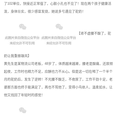
了102单位，快接近正常值了，心脏小孔也不见了！现在两个孩子健康活
泼，身体壮实，很少感冒发烧，她说多亏遇见了驼奶！
【肾不虚腰不酸了，驼
奶让我重振雄风】
黄先生是某物流公司老板，48岁了，体质越来越差，腰老是酸痛，还尿频
起夜，工作时也精力不足，应酬也力不从心。但是这一切在喝了一个半个
月的驼奶后，发生了逆转！不光腰不酸乏，不夜尿了，工作干劲十足，老
婆那方面也终于能满足了，再也不骂他了，变得小鸟依人，温柔如水，让
他又找回了年轻时的感觉！