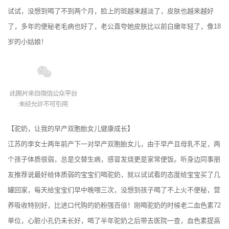
试试，没想到喝了不到两个月，脸上的斑越来越淡了，皮肤也越来越好
了，多年的便秘老毛病也好了，老公直夸她皮肤比以前白嫩年轻了，像18
岁的小姑娘！
【驼奶，让我的早产双胞胎女儿健康成长】
江苏的李女士两年前产下一对早产双胞胎女儿，由于早产且母乳不足，两
个孩子体质很弱，总是交替生病，感冒发烧更是家常便饭。听身边同事朋
友推荐说最好给体质弱的宝宝们喝驼奶，就以试试看的态度给宝宝买了几
罐回家，每天给宝宝们早中晚喂三次，没想到孩子喝了不上火不便秘，营
养吸收特别好，比进口代购的奶粉强百倍！刚喝驼奶的时候老二血色素72
单位，心脏小孔仍未长好，喝了半年驼奶之后带去医院一查，血色素提高