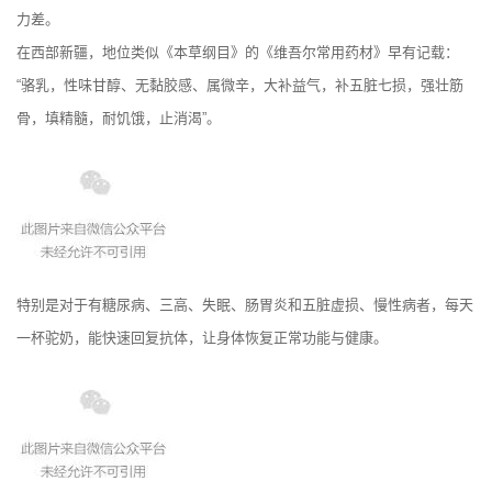
力差。
在西部新疆，地位类似《本草纲目》的《维吾尔常用药材》早有记载：
“骆乳，性味甘醇、无黏胶感、属微辛，大补益气，补五脏七损，强壮筋
骨，填精髓，耐饥饿，止消渴”。
特别是对于有糖尿病、三高、失眠、肠胃炎和五脏虚损、慢性病者，每天
一杯驼奶，能快速回复抗体，让身体恢复正常功能与健康。