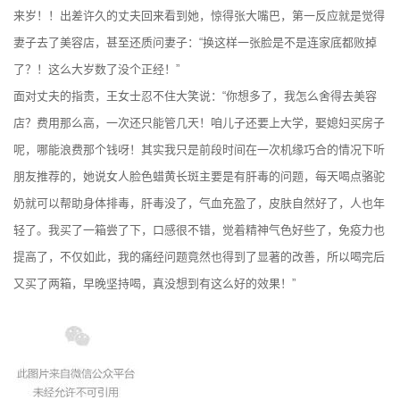
来岁！！出差许久的丈夫回来看到她，惊得张大嘴巴，第一反应就是觉得
妻子去了美容店，甚至还质问妻子：“换这样一张脸是不是连家底都败掉
了？！这么大岁数了没个正经！”
面对丈夫的指责，王女士忍不住大笑说：“你想多了，我怎么舍得去美容
店？费用那么高，一次还只能管几天！咱儿子还要上大学，娶媳妇买房子
呢，哪能浪费那个钱呀！其实我只是前段时间在一次机缘巧合的情况下听
朋友推荐的，她说女人脸色蜡黄长斑主要是有肝毒的问题，每天喝点骆驼
奶就可以帮助身体排毒，肝毒没了，气血充盈了，皮肤自然好了，人也年
轻了。我买了一箱尝了下，口感很不错，觉着精神气色好些了，免疫力也
提高了，不仅如此，我的痛经问题竟然也得到了显著的改善，所以喝完后
又买了两箱，早晚坚持喝，真没想到有这么好的效果！”