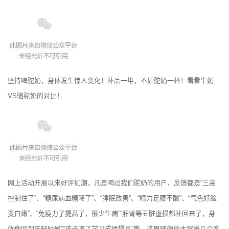
坚持喝驼奶，身体发生惊人变化！补品一堆，不如驼奶一杯！看看牛奶
VS骆驼奶的对比！
网上活动开展以来好评如潮，凡是喝过我们驼奶的用户，反馈都是“三高
控制住了”、“糖尿病血糖降了”、“睡眠改善”、“精力足腰不酸”、“气色好脸
变白嫩”、“免疫力了提高了，很少生病”“肝肾等五脏虚损都补回来了，身
体像回到年轻时候”“孩子喝了学习成绩提高”等，这里随便给大家举几个客