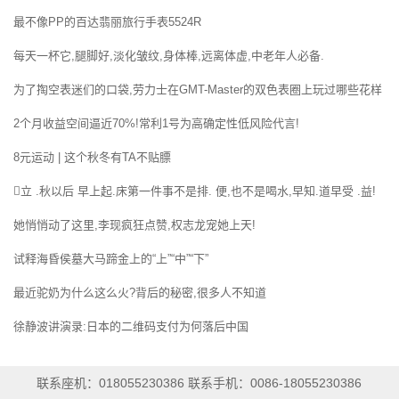
最不像PP的百达翡丽旅行手表5524R
每天一杯它,腿脚好,淡化皱纹,身体棒,远离体虚,中老年人必备.
为了掏空表迷们的口袋,劳力士在GMT-Master的双色表圈上玩过哪些花样
2个月收益空间逼近70%!常利1号为高确定性低风险代言!
8元运动 | 这个秋冬有TA不贴膘
立 .秋以后 早上起.床第一件事不是排. 便,也不是喝水,早知.道早受 .益!
她悄悄动了这里,李现疯狂点赞,权志龙宠她上天!
试释海昏侯墓大马蹄金上的“上”“中”“下”
最近驼奶为什么这么火?背后的秘密,很多人不知道
徐静波讲演录:日本的二维码支付为何落后中国
联系座机：018055230386 联系手机：0086-18055230386