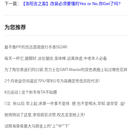
下一篇：
【洛阳吉之盈】改装必须要懂的Yes or No,你Get了吗?
为您推荐
最不像PP的百达翡丽旅行手表5524R
每天一杯它,腿脚好,淡化皱纹,身体棒,远离体虚,中老年人必备.
为了掏空表迷们的口袋,劳力士在GMT-Master的双色表圈上玩过哪些花样
2个月收益空间逼近70%!常利1号为高确定性低风险代言!
8元运动 | 这个秋冬有TA不贴膘
立 .秋以后 早上起.床第一件事不是排. 便,也不是喝水,早知.道早受 .益!
她悄悄动了这里,李现疯狂点赞,权志龙宠她上天!
试释海昏侯墓大马蹄金上的“上”“中”“下”